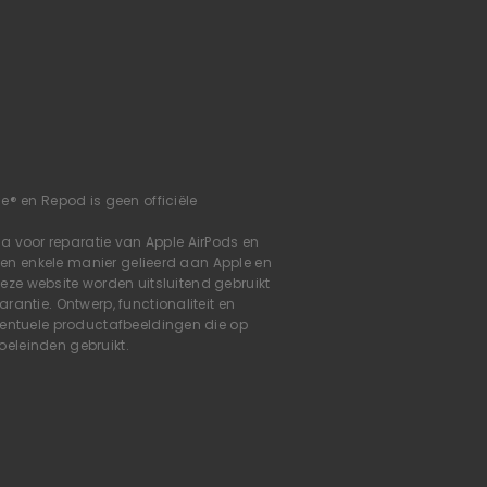
e® en Repod is geen officiële
voor reparatie van Apple AirPods en
geen enkele manier gelieerd aan Apple en
deze website worden uitsluitend gebruikt
antie. Ontwerp, functionaliteit en
ventuele productafbeeldingen die op
doeleinden gebruikt.