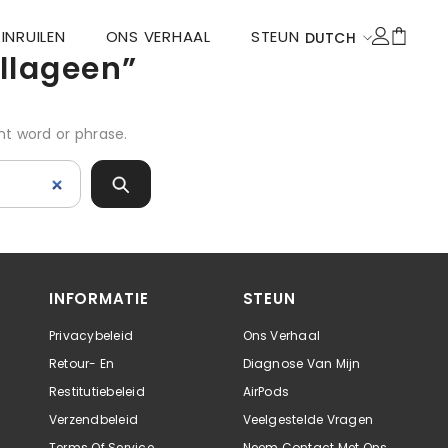
INRUILEN
ONS VERHAAL
STEUN
DUTCH
llageen”
ENGLISH
DEUTSCH
nt word or phrase.
FRANÇAIS
DUTCH
ITALIANO
POLSKI
ESPAÑOL
INFORMATIE
STEUN
Privacybeleid
Ons Verhaal
Retour- En
Diagnose Van Mijn
Restitutiebeleid
AirPods
Verzendbeleid
Veelgestelde Vragen
Terms Of Service
Neem Contact Met Ons