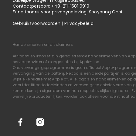
Zakelijke vragen:
mkt@repods.eu
Contactpersoon: +49-211-1581 0919
Functionaris voor privacynaleving: Sooyoung Choi
Gebruiksvoorwaarden
|
Privacybeleid
Handelsmerken en disclaimers
AirPods® en iPhone® zijn geregistreerde handelsmerken van Appl
serviceprovider of aangesloten bij Apple® Inc.
Ons vervangingsprogramma is geen officieel Apple-programma 
vervanging van de batterij. Repod is een derde partij en is op 
wijst elke relatie met Apple af. Alle logo's en handelsmerken op 
voor identificatiedoeleinden en vormen geen enkele vorm van gar
kenmerken zijn eigendom van hun respectievelijke eigenaren. E
werkelijke producten lijken, worden ook alleen voor identificatie