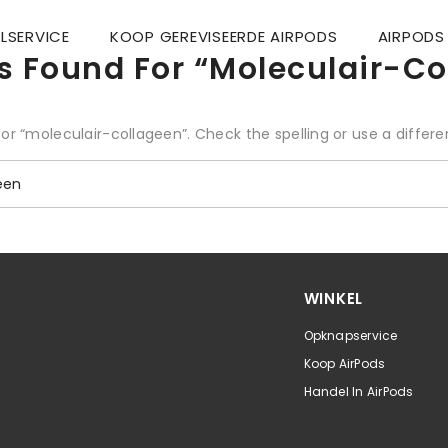
LSERVICE
KOOP GEREVISEERDE AIRPODS
AIRPODS 
ts Found For “moleculair-Co
for “moleculair-collageen”. Check the spelling or use a differe
WINKEL
Opknapservice
Koop AirPods
Handel In AirPods