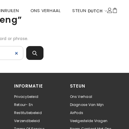
INRUILEN
ONS VERHAAL
STEUN
DUTCH
seng”
ENGLISH
DEUTSCH
ord or phrase.
FRANÇAIS
DUTCH
ITALIANO
POLSKI
ESPAÑOL
INFORMATIE
STEUN
Privacybeleid
Ons Verhaal
Retour- En
Diagnose Van Mijn
Restitutiebeleid
AirPods
Verzendbeleid
Veelgestelde Vragen
Terms Of Service
Neem Contact Met Ons