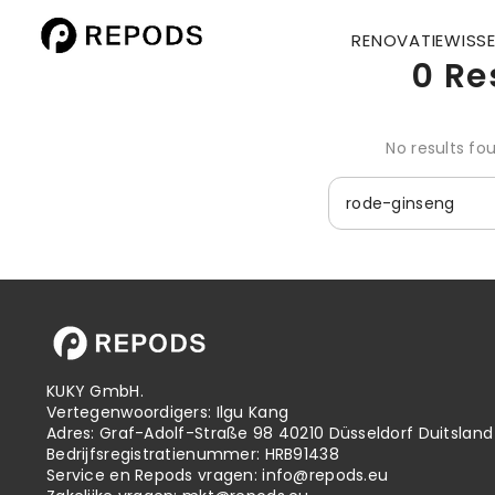
RENOVATIEWISSE
0 Re
No results fo
KUKY GmbH.
Vertegenwoordigers: Ilgu Kang
Adres: Graf-Adolf-Straße 98 40210 Düsseldorf Duitsland
Bedrijfsregistratienummer: HRB91438
Service en Repods vragen:
info@repods.eu