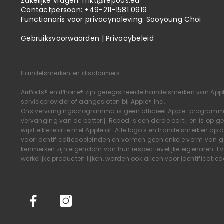
Zakelijke vragen:
mkt@repods.eu
Contactpersoon: +49-211-1581 0919
Functionaris voor privacynaleving: Sooyoung Choi
Gebruiksvoorwaarden
|
Privacybeleid
Handelsmerken en disclaimers
AirPods® en iPhone® zijn geregistreerde handelsmerken van Appl
serviceprovider of aangesloten bij Apple® Inc.
Ons vervangingsprogramma is geen officieel Apple-programma 
vervanging van de batterij. Repod is een derde partij en is op 
wijst elke relatie met Apple af. Alle logo's en handelsmerken op 
voor identificatiedoeleinden en vormen geen enkele vorm van gar
kenmerken zijn eigendom van hun respectievelijke eigenaren. E
werkelijke producten lijken, worden ook alleen voor identificatie