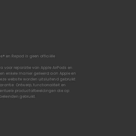
e® en Repod is geen officiële
voor reparatie van Apple AirPods en
geen enkele manier gelieerd aan Apple en
deze website worden uitsluitend gebruikt
antie. Ontwerp, functionaliteit en
ventuele productafbeeldingen die op
doeleinden gebruikt.