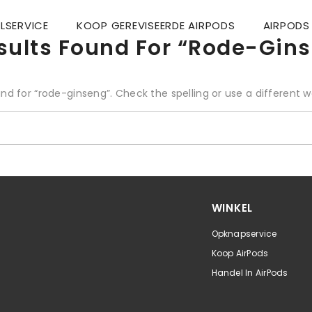
LSERVICE
KOOP GEREVISEERDE AIRPODS
AIRPODS 
sults Found For “rode-Gin
und for “rode-ginseng”. Check the spelling or use a different w
WINKEL
Opknapservice
Koop AirPods
Handel In AirPods