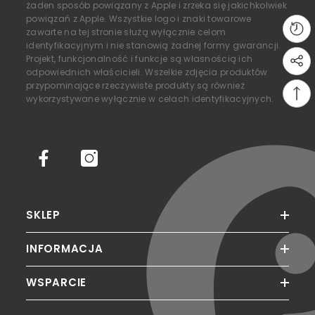
żaden sposób powiązany z Apple i zrzeka się jakichkolwiek
powiązań z Apple. Wszystkie logo i znaki towarowe
zawarte na tej stronie służą wyłącznie celom
identyfikacyjnym i nie stanowią żadnej formy gwarancji.
Projekt, funkcjonalność i funkcje są własnością ich
odpowiednich właścicieli. Wszelkie zdjęcia produktów
przypominające rzeczywiste produkty są również
wykorzystywane wyłącznie w celach identyfikacyjnych.
SKLEP
INFORMACJA
WSPARCIE