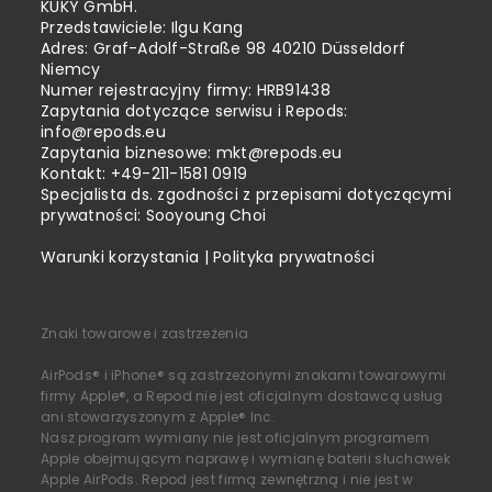
KUKY GmbH.
Przedstawiciele: Ilgu Kang
Adres: Graf-Adolf-Straße 98 40210 Düsseldorf
Niemcy
Numer rejestracyjny firmy: HRB91438
Zapytania dotyczące serwisu i Repods:
info@repods.eu
Zapytania biznesowe:
mkt@repods.eu
Kontakt: +49-211-1581 0919
Specjalista ds. zgodności z przepisami dotyczącymi
prywatności: Sooyoung Choi
Warunki korzystania
|
Polityka prywatności
Znaki towarowe i zastrzeżenia
AirPods® i iPhone® są zastrzeżonymi znakami towarowymi
firmy Apple®, a Repod nie jest oficjalnym dostawcą usług
ani stowarzyszonym z Apple® Inc.
Nasz program wymiany nie jest oficjalnym programem
Apple obejmującym naprawę i wymianę baterii słuchawek
Apple AirPods. Repod jest firmą zewnętrzną i nie jest w