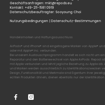
Geschäftsanfragen:
mkt@repods.eu
Kontakt: +49-211-1581 0919
Datenschutzbeauftragter: Sooyoung Choi
Nutzungsbedingungen
|
Datenschutz-Bestimmungen
Handelsmarken und Haftungsausschluss
AirPods® und iPhone® sind eingetragene Marken von Apple® und Re
oder mit Apple® Inc. verbunden.
Bei unserem Austauschprogramm handelt es sich nicht um ein o
Reparatur und den Batteriewechsel von Apple AirPods. Repod ist
mit Apple verbunden und lehnt jegliche Beziehung zu Apple ab. 
und Marken werden ausschließlich zu Identifikationszwecken ver
Design, Funktionalität und Merkmale sind Eigentum ihrer jeweilige
echten Produkten ähneln, dienen ebenfalls nur der Identifikation