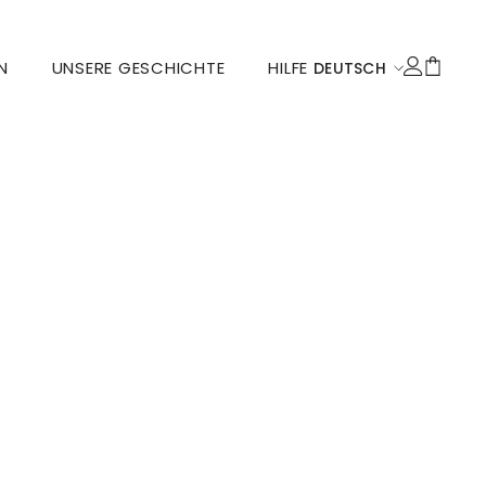
N
UNSERE GESCHICHTE
HILFE
DEUTSCH
ENGLISH
DEUTSCH
FRANÇAIS
DUTCH
ITALIANO
POLSKI
ESPAÑOL