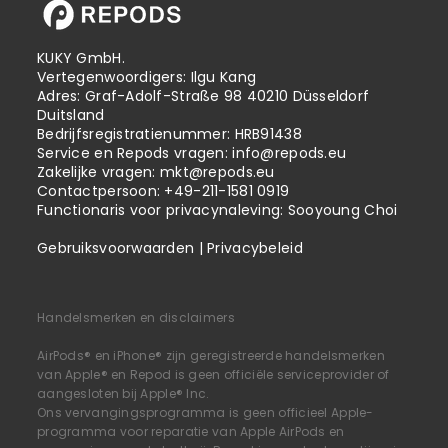
KUKY GmbH.
Vertegenwoordigers: Ilgu Kang
Adres: Graf-Adolf-Straße 98 40210 Düsseldorf
Duitsland
Bedrijfsregistratienummer: HRB91438
Service en Repods vragen:
info@repods.eu
Zakelijke vragen:
mkt@repods.eu
Contactpersoon: +49-211-1581 0919
Functionaris voor privacynaleving: Sooyoung Choi
Gebruiksvoorwaarden
|
Privacybeleid
Handelsmerken en disclaimers
AirPods® en iPhone® zijn geregistreerde handelsmerken
van Apple® en Repod is geen officiële serviceprovider of
aangesloten bij Apple® Inc.
Ons vervangingsprogramma is geen officieel Apple-
programma voor reparatie van Apple AirPods en