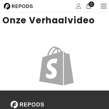
0
0
items
Onze Verhaalvideo