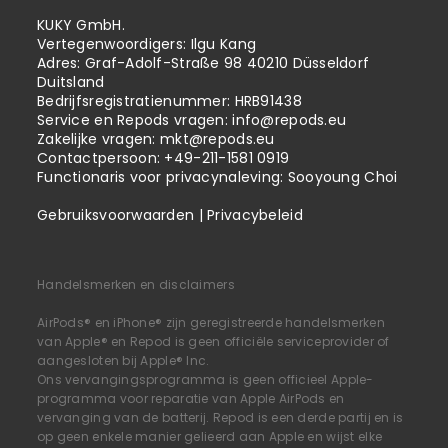
KUKY GmbH.
Vertegenwoordigers: Ilgu Kang
Adres: Graf-Adolf-Straße 98 40210 Düsseldorf
Duitsland
Bedrijfsregistratienummer: HRB91438
Service en Repods vragen:
info@repods.eu
Zakelijke vragen:
mkt@repods.eu
Contactpersoon: +49-211-1581 0919
Functionaris voor privacynaleving: Sooyoung Choi
Gebruiksvoorwaarden
|
Privacybeleid
Handelsmerken en disclaimers
AirPods® en iPhone® zijn geregistreerde handelsmerken
van Apple® en Repod is geen officiële serviceprovider of
aangesloten bij Apple® Inc.
Ons vervangingsprogramma is geen officieel Apple-
programma voor reparatie van Apple AirPods en
vervanging van de batterij. Repod is een derde partij en is
op geen enkele manier gelieerd aan Apple en wijst elke