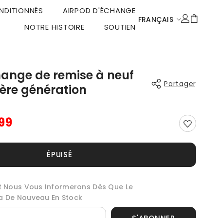
NDITIONNÉS
AIRPOD D'ÉCHANGE
FRANÇAIS
NOTRE HISTOIRE
SOUTIEN
ENGLISH
DEUTSCH
FRANÇAIS
hange de remise à neuf
Partager
1ère génération
DUTCH
ITALIANO
99
POLSKI
ESPAÑOL
Partager
ÉPUISÉ
Et Nous Vous Informerons Dès Que Le
ra De Nouveau En Stock